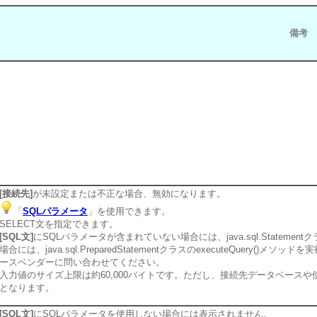
備考
[接続先]
が未設定または不正な場合、無効になります。
「
SQLパラメータ
」を使用できます。
SELECT文を指定できます。
[SQL文]
にSQLパラメータが含まれていない場合には、java.sql.Statement
場合には、java.sql.PreparedStatementクラスのexecuteQuery
ースベンダーに問い合わせてください。
入力値のサイズ上限は約60,000バイトです。ただし、接続先データベース
となります。
[SQL文]
にSQLパラメータを使用しない場合には表示されません。