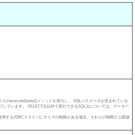
クラスのexecuteQuery()メソッドを実行し、 SQLパラメータが含まれている
()メソッドを実行しています。 SELECT文以外で実行できるSQL文については、データベ
や使用するJDBCドライバにサイズの制限がある場合、それらの制限が上限値