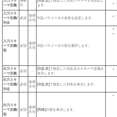
入力スキ
省略
[SQL文]
で指定したSQLパラメータを設定し
-
ーマ定義
可
ます。
入力スキ
使用
ーマ定義/
必須
SQLパラメータの名前を設定します。
不可
列名
入力スキ
使用
ーマ定義/
必須
SQLパラメータの型を選択します。
不可
型
出力スキ
[SQL文]
で指定したSQL文のスキーマ定義を
必須
-
ーマ定義
表示します。
出力スキ
使用
ーマ定義/
必須
[SQL文]
で指定した列名を表示します。
不可
列名
出力スキ
使用
ーマ定義/
必須
[列名]
の型を表示します。
不可
型