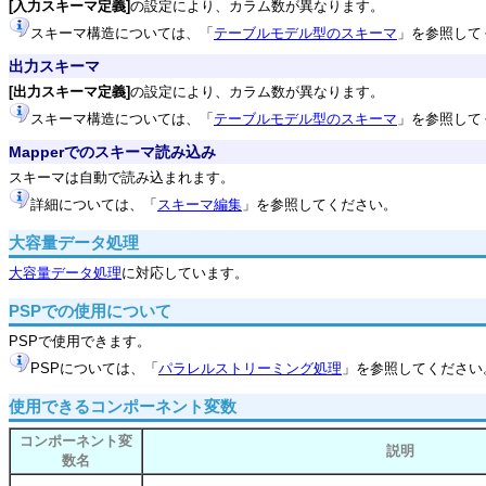
[入力スキーマ定義]
の設定により、カラム数が異なります。
スキーマ構造については、「
テーブルモデル型のスキーマ
」を参照して
出力スキーマ
[出力スキーマ定義]
の設定により、カラム数が異なります。
スキーマ構造については、「
テーブルモデル型のスキーマ
」を参照して
Mapperでのスキーマ読み込み
スキーマは自動で読み込まれます。
詳細については、「
スキーマ編集
」を参照してください。
大容量データ処理
大容量データ処理
に対応しています。
PSPでの使用について
PSPで使用できます。
PSPについては、「
パラレルストリーミング処理
」を参照してください
使用できるコンポーネント変数
コンポーネント変
説明
数名