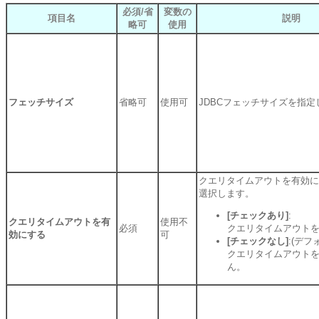
必須/省
変数の
項目名
説明
略可
使用
フェッチサイズ
省略可
使用可
JDBCフェッチサイズを指定
クエリタイムアウトを有効に
選択します。
[チェックあり]
:
クエリタイムアウトを有
使用不
必須
クエリタイムアウト
効にする
可
[チェックなし]
:(デフ
クエリタイムアウト
ん。