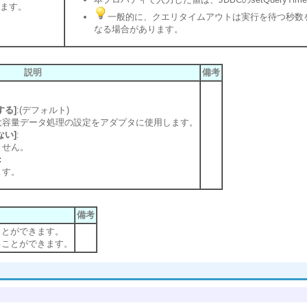
ます。
一般的に、クエリタイムアウトは実行を待つ秒数
なる場合があります。
説明
備考
する]
:(デフォルト)
大容量データ処理の設定をアダプタに使用します。
ない]
:
ません。
:
ます。
備考
ことができます。
ることができます。