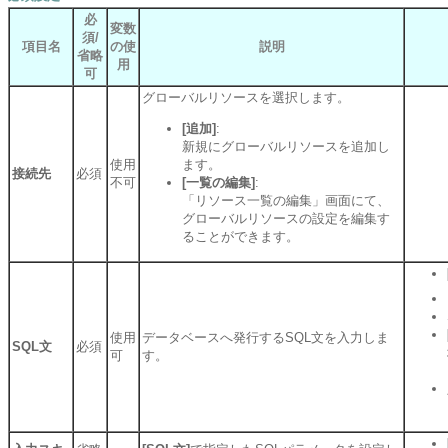
必
変数
須/
項目名
の使
説明
省略
用
可
グローバルリソースを選択します。
[追加]
:
新規にグローバルリソースを追加し
使用
ます。
接続先
必須
不可
[一覧の編集]
:
「リソース一覧の編集」画面にて、
グローバルリソースの設定を編集す
ることができます。
使用
データベースへ発行するSQL文を入力しま
SQL文
必須
可
す。