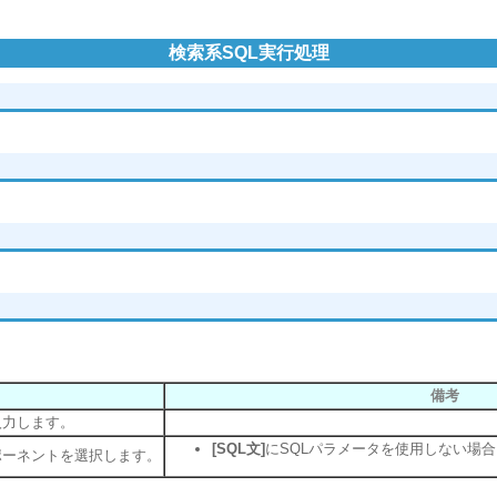
検索系SQL実行処理
備考
入力します。
[SQL文]
にSQLパラメータを使用しない場
ポーネントを選択します。