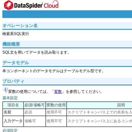
オペレーション名
検索系SQL実行
機能概要
SQL文を用いてデータを読み取ります。
データモデル
本コンポーネントのデータモデルはテーブルモデル型です。
プロパティ
変数の使用については、「
変数
」を参照してください。
基本設定
項目名
必須/省略可
変数の使用
説明
名前
必須
使用不可
スクリプトキャンバス上での名前を
入力データ
省略可
使用不可
スクリプトキャンバス上にあるコン
必須設定