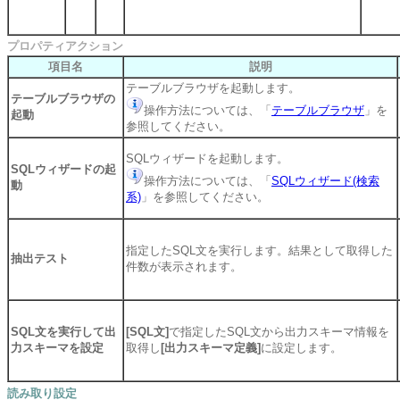
プロパティアクション
項目名
説明
テーブルブラウザを起動します。
テーブルブラウザの
操作方法については、「
テーブルブラウザ
」を
起動
参照してください。
SQLウィザードを起動します。
SQLウィザードの起
操作方法については、「
SQLウィザード(検索
動
系)
」を参照してください。
指定したSQL文を実行します。結果として取得した
抽出テスト
件数が表示されます。
SQL文を実行して出
[SQL文]
で指定したSQL文から出力スキーマ情報を
力スキーマを設定
取得し
[出力スキーマ定義]
に設定します。
読み取り設定