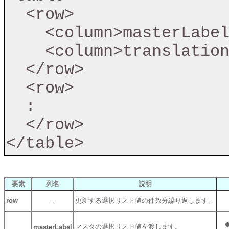
  <row>

    <column>masterLabel</column>

    <column>translation</column>

  </row>

  <row>

  :

  </row>

</table>
要素
列名
説明
row
-
更新する選択リスト値の件数分繰り返します。
マスタの選択リスト値を渡します。
masterLabel