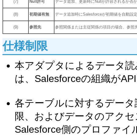
(7)
Null許可
データ追加、更新時にNullが許容されるか否
(8)
初期値有無
データ追加時にSalesforceが初期値を自動
(9)
参照先
参照関係または主従関係の項目の場合、参照
仕様制限
本アダプタによるデータ読
は、Salesforceの組織
各テーブルに対するデータ
限、およびデータのアクセ
Salesforce側のプロフ