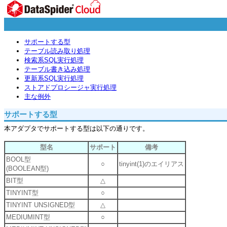
サポートする型
テーブル読み取り処理
検索系SQL実行処理
テーブル書き込み処理
更新系SQL実行処理
ストアドプロシージャ実行処理
主な例外
サポートする型
本アダプタでサポートする型は以下の通りです。
型名
サポート
備考
BOOL型
○
tinyint(1)のエイリアス
(BOOLEAN型)
BIT型
△
TINYINT型
○
TINYINT UNSIGNED型
△
MEDIUMINT型
○