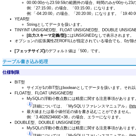
00:00:00から23:59:59の範囲外の場合、時間のみが00か
例:「27:15:00」の場合、「03:15:00」になります。
例:「-04:20:00」の場合、「20:20:00」になります。「19:4
YEAR型
Stringとしてデータを扱います。
TINYINT UNSIGNED型、FLOAT UNSIGNED型、DOUBLE UNSIG
[出力スキーマ定義/型]
にはUNSIGNEDなしで表示されます。
オプションの拡張属性ZEROFILLが指定されている場合でも、0が
[フェッチサイズ]
のデフォルト値は「500」です。
テーブル書き込み処理
仕様制限
BIT型
サイズが1のBIT型はbooleanとしてデータを扱います。そ
FLOAT型、FLOAT UNSIGNED型
MySQLの浮動小数点数には精度に関する注意事項があります
詳細については、「MySQLリファレンスマニュアル」(
htt
最大値または最小値付近の値を書き込むことができません。
例:「3.402823466E+38」の場合、エラーになります。
DOUBLE型、DOUBLE UNSIGNED型
MySQLの浮動小数点数には精度に関する注意事項があります
詳細については、「MySQLリファレンスマニュアル」(
htt