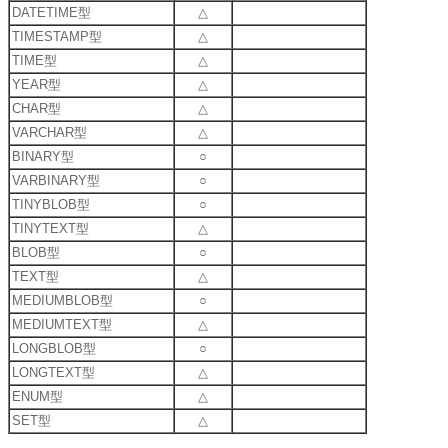
DATETIME型
△
TIMESTAMP型
△
TIME型
△
YEAR型
△
CHAR型
△
VARCHAR型
△
BINARY型
○
VARBINARY型
○
TINYBLOB型
○
TINYTEXT型
△
BLOB型
○
TEXT型
△
MEDIUMBLOB型
○
MEDIUMTEXT型
△
LONGBLOB型
○
LONGTEXT型
△
ENUM型
△
SET型
△