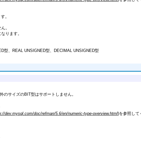
ます。
せん。
9」になります。
NED型、REAL UNSIGNED型、DECIMAL UNSIGNED型
れ以外のサイズのBIT型はサポートしません。
。
p://dev.mysql.com/doc/refman/5.6/en/numeric-type-overview.html
)を参照して
。