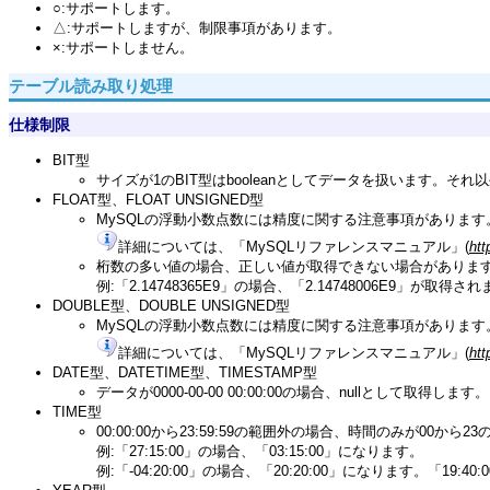
○:サポートします。
△:サポートしますが、制限事項があります。
×:サポートしません。
テーブル読み取り処理
仕様制限
BIT型
サイズが1のBIT型はbooleanとしてデータを扱います。そ
FLOAT型、FLOAT UNSIGNED型
MySQLの浮動小数点数には精度に関する注意事項があります
詳細については、「MySQLリファレンスマニュアル」(
htt
桁数の多い値の場合、正しい値が取得できない場合がありま
例:「2.14748365E9」の場合、「2.14748006E9」が取得さ
DOUBLE型、DOUBLE UNSIGNED型
MySQLの浮動小数点数には精度に関する注意事項があります
詳細については、「MySQLリファレンスマニュアル」(
htt
DATE型、DATETIME型、TIMESTAMP型
データが0000-00-00 00:00:00の場合、nullとして取得します。
TIME型
00:00:00から23:59:59の範囲外の場合、時間のみが00か
例:「27:15:00」の場合、「03:15:00」になります。
例:「-04:20:00」の場合、「20:20:00」になります。「19:4