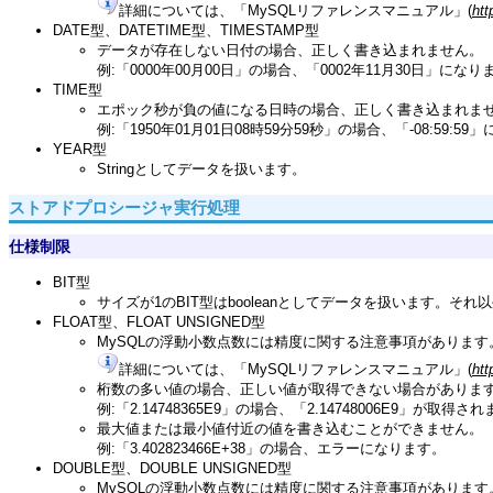
詳細については、「MySQLリファレンスマニュアル」(
htt
DATE型、DATETIME型、TIMESTAMP型
データが存在しない日付の場合、正しく書き込まれません。
例:「0000年00月00日」の場合、「0002年11月30日」になり
TIME型
エポック秒が負の値になる日時の場合、正しく書き込まれま
例:「1950年01月01日08時59分59秒」の場合、「-08:59:5
YEAR型
Stringとしてデータを扱います。
ストアドプロシージャ実行処理
仕様制限
BIT型
サイズが1のBIT型はbooleanとしてデータを扱います。そ
FLOAT型、FLOAT UNSIGNED型
MySQLの浮動小数点数には精度に関する注意事項があります
詳細については、「MySQLリファレンスマニュアル」(
htt
桁数の多い値の場合、正しい値が取得できない場合がありま
例:「2.14748365E9」の場合、「2.14748006E9」が取得さ
最大値または最小値付近の値を書き込むことができません。
例:「3.402823466E+38」の場合、エラーになります。
DOUBLE型、DOUBLE UNSIGNED型
MySQLの浮動小数点数には精度に関する注意事項があります