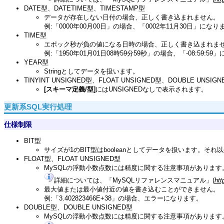
DATE型、DATETIME型、TIMESTAMP型
データが存在しない日付の場合、正しく書き込まれません。
例:「0000年00月00日」の場合、「0002年11月30日」になり
TIME型
エポック秒が負の値になる日時の場合、正しく書き込まれま
例:「1950年01月01日08時59分59秒」の場合、「-08:59:5
YEAR型
Stringとしてデータを扱います。
TINYINT UNSIGNED型、FLOAT UNSIGNED型、DOUBLE UNSIG
[スキーマ定義/型]
にはUNSIGNEDなしで表示されます。
更新系SQL実行処理
仕様制限
BIT型
サイズが1のBIT型はbooleanとしてデータを扱います。そ
FLOAT型、FLOAT UNSIGNED型
MySQLの浮動小数点数には精度に関する注意事項があります
詳細については、「MySQLリファレンスマニュアル」(
htt
最大値または最小値付近の値を書き込むことができません。
例:「3.402823466E+38」の場合、エラーになります。
DOUBLE型、DOUBLE UNSIGNED型
MySQLの浮動小数点数には精度に関する注意事項があります