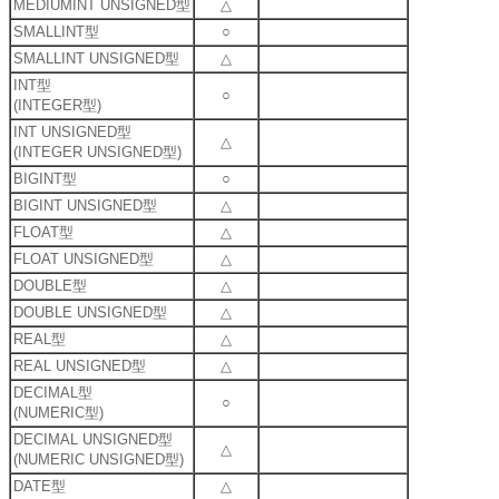
MEDIUMINT UNSIGNED型
△
SMALLINT型
○
SMALLINT UNSIGNED型
△
INT型
○
(INTEGER型)
INT UNSIGNED型
△
(INTEGER UNSIGNED型)
BIGINT型
○
BIGINT UNSIGNED型
△
FLOAT型
△
FLOAT UNSIGNED型
△
DOUBLE型
△
DOUBLE UNSIGNED型
△
REAL型
△
REAL UNSIGNED型
△
DECIMAL型
○
(NUMERIC型)
DECIMAL UNSIGNED型
△
(NUMERIC UNSIGNED型)
DATE型
△