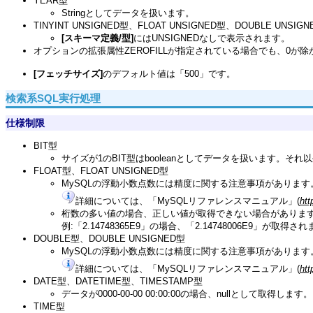
YEAR型
Stringとしてデータを扱います。
TINYINT UNSIGNED型、FLOAT UNSIGNED型、DOUBLE UNSIG
[スキーマ定義/型]
にはUNSIGNEDなしで表示されます。
オプションの拡張属性ZEROFILLが指定されている場合でも、0が
[フェッチサイズ]
のデフォルト値は「500」です。
検索系SQL実行処理
仕様制限
BIT型
サイズが1のBIT型はbooleanとしてデータを扱います。そ
FLOAT型、FLOAT UNSIGNED型
MySQLの浮動小数点数には精度に関する注意事項があります
詳細については、「MySQLリファレンスマニュアル」(
htt
桁数の多い値の場合、正しい値が取得できない場合がありま
例:「2.14748365E9」の場合、「2.14748006E9」が取得さ
DOUBLE型、DOUBLE UNSIGNED型
MySQLの浮動小数点数には精度に関する注意事項があります
詳細については、「MySQLリファレンスマニュアル」(
htt
DATE型、DATETIME型、TIMESTAMP型
データが0000-00-00 00:00:00の場合、nullとして取得します。
TIME型